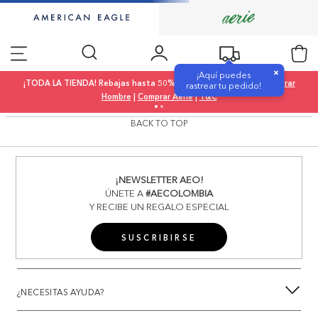
×
¡Aquí puedes
¡TODA LA TIENDA! Rebajas hasta 50% OFF |
Comprar Mujer
|
Comprar
rastrear tu pedido!
Hombre
|
Comprar Aerie
|
T&C
BACK TO TOP
¡NEWSLETTER AEO!
ÚNETE A
#AECOLOMBIA
Y RECIBE UN REGALO ESPECIAL
SUSCRIBIRSE
¿NECESITAS AYUDA?