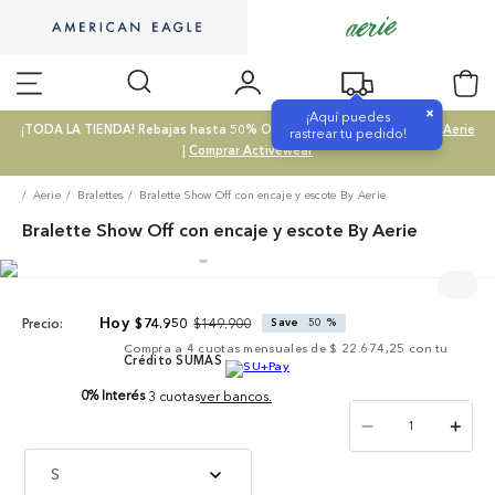
×
¡Aquí puedes
¡TODA LA TIENDA! Rebajas hasta 50% OFF |
Comprar SALE
|
Comprar Aerie
rastrear tu pedido!
|
Comprar Activewear
Aerie
Bralettes
Bralette Show Off con encaje y escote By Aerie
Bralette Show Off con encaje y escote By Aerie
$
149
.
900
$
74
.
950
Save
50 %
Precio:
Compra a
4
cuotas mensuales de
$ 22.674,25
con tu
Crédito SUMAS
0% Interés
3 cuotas
ver bancos.
－
＋
S