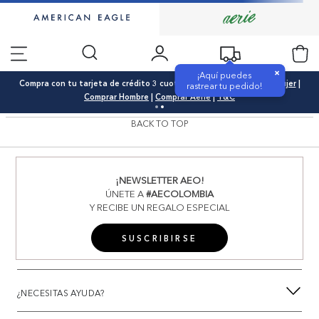
×
¡Aquí puedes
Compra con tu tarjeta de crédito 3 cuotas 0% interés |
Comprar Mujer
|
rastrear tu pedido!
Comprar Hombre
|
Comprar Aerie
|
T&C
BACK TO TOP
¡NEWSLETTER AEO!
ÚNETE A
#AECOLOMBIA
Y RECIBE UN REGALO ESPECIAL
SUSCRIBIRSE
¿NECESITAS AYUDA?