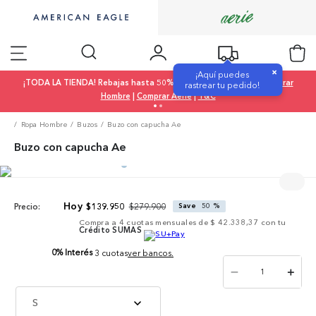
×
¡Aquí puedes
¡TODA LA TIENDA! Rebajas hasta 50% OFF |
Comprar Mujer
|
Comprar
rastrear tu pedido!
Hombre
|
Comprar Aerie
|
T&C
Ropa Hombre
Buzos
Buzo con capucha Ae
Buzo con capucha Ae
$
279
.
900
$
139
.
950
Save
50 %
Precio:
Compra a
4
cuotas mensuales de
$ 42.338,37
con tu
Crédito SUMAS
0% Interés
3 cuotas
ver bancos.
－
＋
S