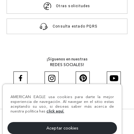
Otras solicitudes
Consulta estado PQRS
¡Síguenos en nuestras
REDES SOCIALES!
AMERICAN EAGLE usa cookies para darte la mejor
#AEJEANS #AerieREALCOL
experiencia de navegación. Al navegar en el sitio estas
aceptando su uso, si deseas saber más acerca de
nuestra política has
click aquí.
© Todos los derechos reservados AE 2024 | Comodín S.A.S |
NIT:800.069.933-6 | CII 14 #52A - 370 | Medellín, Colombia
Aceptar cookies