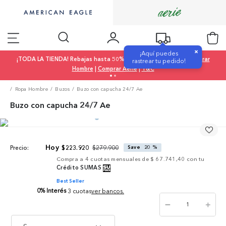
×
¡Aquí puedes
¡TODA LA TIENDA! Rebajas hasta 50% OFF |
Comprar Mujer
|
Comprar
rastrear tu pedido!
Hombre
|
Comprar Aerie
|
T&C
Ropa Hombre
Buzos
Buzo con capucha 24/7 Ae
Buzo con capucha 24/7 Ae
$
279
.
900
$
223
.
920
Save
20 %
Precio:
Compra a
4
cuotas mensuales de
$ 67.741,40
con tu
Crédito SUMAS
Best Seller
0% Interés
3 cuotas
ver bancos.
－
＋