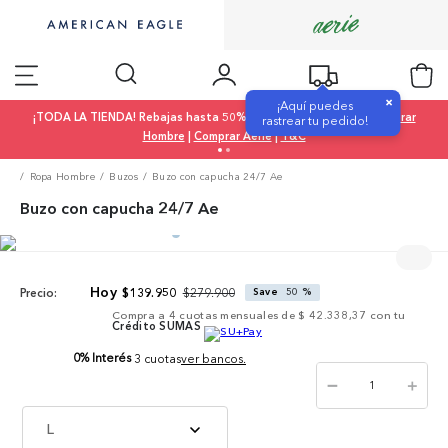
×
¡Aquí puedes
¡TODA LA TIENDA! Rebajas hasta 50% OFF |
Comprar Mujer
|
Comprar
rastrear tu pedido!
Hombre
|
Comprar Aerie
|
T&C
Ropa Hombre
Buzos
Buzo con capucha 24/7 Ae
Buzo con capucha 24/7 Ae
$
279
.
900
$
139
.
950
Save
50 %
Precio:
Compra a
4
cuotas mensuales de
$ 42.338,37
con tu
Crédito SUMAS
0% Interés
3 cuotas
ver bancos.
－
＋
L