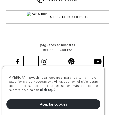
Consulta estado PQRS
¡Síguenos en nuestras
REDES SOCIALES!
AMERICAN EAGLE usa cookies para darte la mejor
#AEJEANS #AerieREALCOL
experiencia de navegación. Al navegar en el sitio estas
aceptando su uso, si deseas saber más acerca de
nuestra política has
click aquí.
© Todos los derechos reservados AE 2024 | Comodín S.A.S |
NIT:800.069.933-6 | CII 14 #52A - 370 | Medellín, Colombia
Aceptar cookies