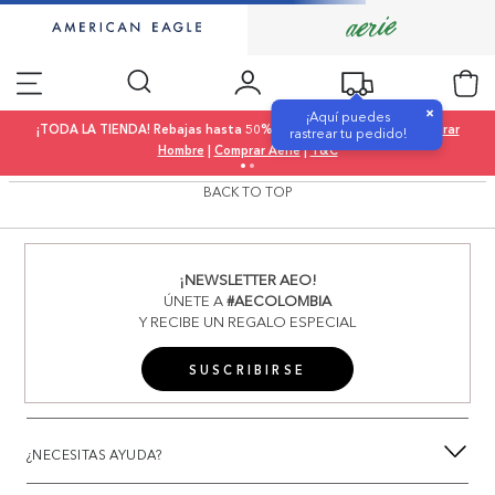
×
¡Aquí puedes
¡TODA LA TIENDA! Rebajas hasta 50% OFF |
Comprar Mujer
|
Comprar
rastrear tu pedido!
Hombre
|
Comprar Aerie
|
T&C
BACK TO TOP
¡NEWSLETTER AEO!
ÚNETE A
#AECOLOMBIA
Y RECIBE UN REGALO ESPECIAL
SUSCRIBIRSE
¿NECESITAS AYUDA?