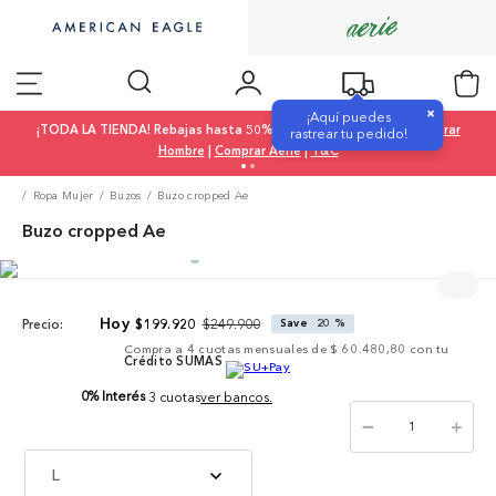
×
¡Aquí puedes
¡TODA LA TIENDA! Rebajas hasta 50% OFF |
Comprar Mujer
|
Comprar
rastrear tu pedido!
Hombre
|
Comprar Aerie
|
T&C
Ropa Mujer
Buzos
Buzo cropped Ae
Buzo cropped Ae
$
249
.
900
$
199
.
920
Save
20 %
Precio:
Compra a
4
cuotas mensuales de
$ 60.480,80
con tu
Crédito SUMAS
0% Interés
3 cuotas
ver bancos.
－
＋
L