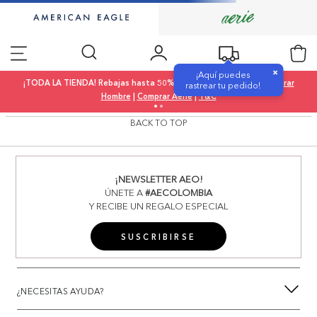
×
¡Aquí puedes
¡TODA LA TIENDA! Rebajas hasta 50% OFF |
Comprar Mujer
|
Comprar
rastrear tu pedido!
Hombre
|
Comprar Aerie
|
T&C
BACK TO TOP
¡NEWSLETTER AEO!
ÚNETE A
#AECOLOMBIA
Y RECIBE UN REGALO ESPECIAL
SUSCRIBIRSE
¿NECESITAS AYUDA?