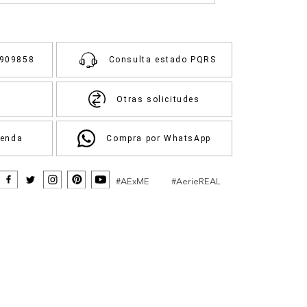
3909858
Consulta estado PQRS
Otras solicitudes
ienda
Compra por WhatsApp
#AExME
#AerieREAL