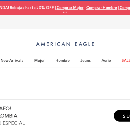
NDA! Rebajas hasta 50% OFF |
Comprar Mujer
|
Comprar Hombre
|
Compr
New Arrivals
Mujer
Hombre
Jeans
Aerie
SAL
AEO!
LOMBIA
SU
O ESPECIAL