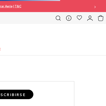
ar Aerie
|
T&C
E
SCRIBIRSE