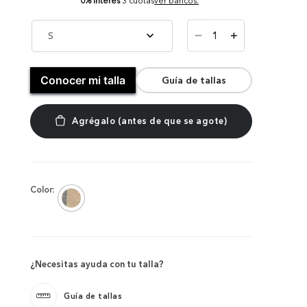
0% Interés
3 cuotas
ver bancos.
－
S
＋
Conocer mi talla
Guía de tallas
Color:
¿Necesitas ayuda con tu talla?
Guía de tallas