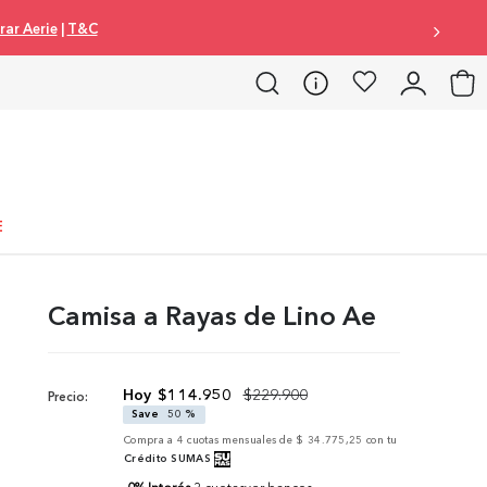
ar Aerie
|
T&C
E
Camisa a Rayas de Lino Ae
$
114
.
950
$
229
.
900
Precio:
Save
50 %
Compra a
4
cuotas mensuales de
$ 34.775,25
con tu
Crédito SUMAS