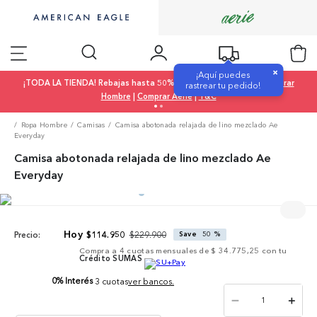
×
¡Aquí puedes
¡TODA LA TIENDA! Rebajas hasta 50% OFF |
Comprar Mujer
|
Comprar
rastrear tu pedido!
Hombre
|
Comprar Aerie
|
T&C
Ropa Hombre
Camisas
Camisa abotonada relajada de lino mezclado Ae
Everyday
Camisa abotonada relajada de lino mezclado Ae
Everyday
$
229
.
900
$
114
.
950
Save
50 %
Precio:
Compra a
4
cuotas mensuales de
$ 34.775,25
con tu
Crédito SUMAS
0% Interés
3 cuotas
ver bancos.
－
＋