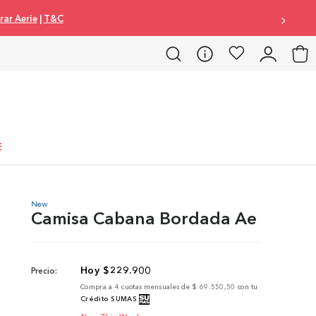
ar Aerie
|
T&C
E
New
Camisa Cabana Bordada Ae
$
229
.
900
Precio:
Compra a
4
cuotas mensuales de
$ 69.550,50
con tu
Crédito SUMAS