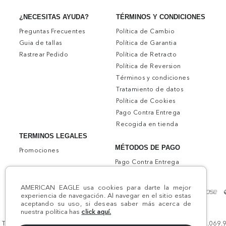
TÉRMINOS Y CONDICIONES
¿NECESITAS AYUDA?
Política de Cambio
Preguntas Frecuentes
Política de Garantia
Guia de tallas
Política de Retracto
Rastrear Pedido
Política de Reversion
Términos y condiciones
Tratamiento de datos
Política de Cookies
Pago Contra Entrega
Recogida en tienda
TERMINOS LEGALES
MÉTODOS DE PAGO
Promociones
Pago Contra Entrega
AMERICAN EAGLE usa cookies para darte la mejor
experiencia de navegación. Al navegar en el sitio estas
aceptando su uso, si deseas saber más acerca de
nuestra política has
click aquí.
Todos los derechos reservados AE 2024 | Comodín S.A.S | NIT:800.069.933