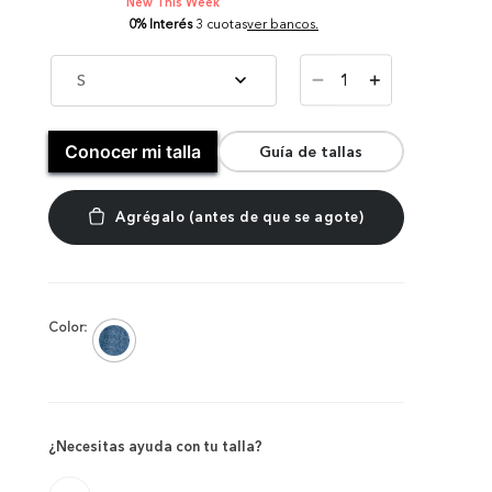
New This Week
0% Interés
3 cuotas
ver bancos.
－
S
＋
Conocer mi talla
Guía de tallas
Color:
¿Necesitas ayuda con tu talla?