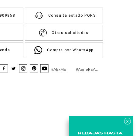
3909858
Consulta estado PQRS
Otras solicitudes
ienda
Compra por WhatsApp
#AExME
#AerieREAL
x