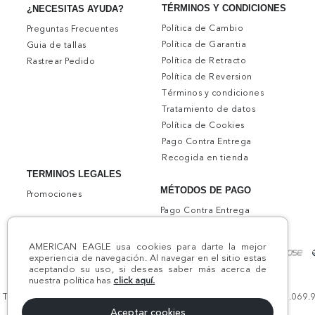
TÉRMINOS Y CONDICIONES
¿NECESITAS AYUDA?
Política de Cambio
Preguntas Frecuentes
Política de Garantia
Guia de tallas
Política de Retracto
Rastrear Pedido
Política de Reversion
Términos y condiciones
Tratamiento de datos
Política de Cookies
Pago Contra Entrega
Recogida en tienda
TERMINOS LEGALES
MÉTODOS DE PAGO
Promociones
Pago Contra Entrega
AMERICAN EAGLE usa cookies para darte la mejor
experiencia de navegación. Al navegar en el sitio estas
aceptando su uso, si deseas saber más acerca de
nuestra política has
click aquí.
Todos los derechos reservados AE 2024 | Comodín S.A.S | NIT:800.069.933
Aceptar cookies