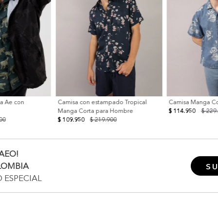
a Ae con
Camisa con estampado Tropical
Camisa Manga Co
Manga Corta para Hombre
$ 114.950
$ 229
00
$ 109.950
$ 219.900
AEO!
LOMBIA
SU
O ESPECIAL