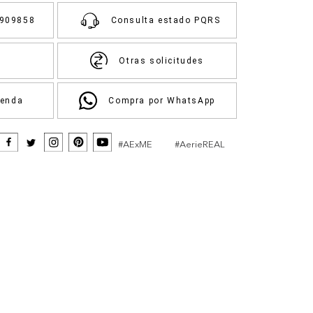
3909858
Consulta estado PQRS
Otras solicitudes
ienda
Compra por WhatsApp
#AExME
#AerieREAL