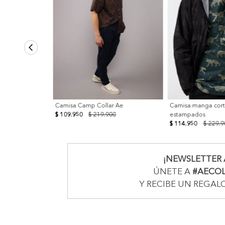
Camisa Camp Collar Ae
Camisa manga cort
$ 109.950
$ 219.900
estampados
$ 114.950
$ 229.9
¡NEWSLETTER 
ÚNETE A
#AECO
Y RECIBE UN REGAL