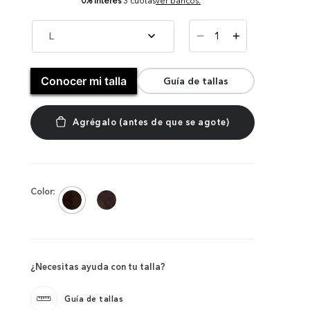
0% Interés
3 cuotas
ver bancos.
－
L
＋
Conocer mi talla
Guía de tallas
Color:
¿Necesitas ayuda con tu talla?
Guía de tallas