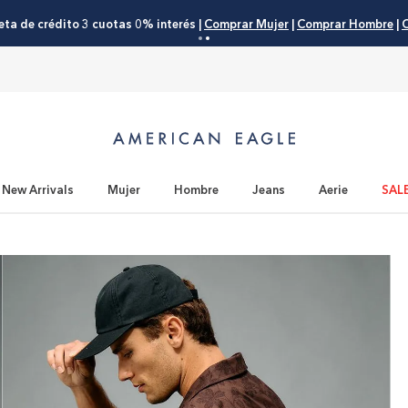
eta de crédito 3 cuotas 0% interés |
Comprar Mujer
|
Comprar Hombre
|
C
New Arrivals
Mujer
Hombre
Jeans
Aerie
SAL