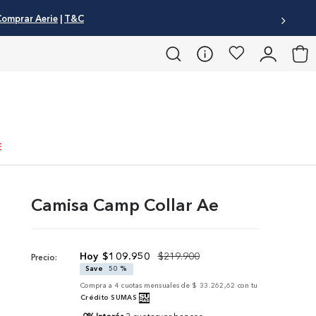
omprar Aerie
|
T&C
E
Camisa Camp Collar Ae
$
109
.
950
$
219
.
900
Precio:
Save
50 %
Compra a
4
cuotas mensuales de
$ 33.262,62
con tu
Crédito SUMAS