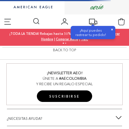
×
¡Aquí puedes
¡TODA LA TIENDA! Rebajas hasta 50% OFF |
Comprar Mujer
|
Comprar
rastrear tu pedido!
Hombre
|
Comprar Aerie
|
T&C
BACK TO TOP
¡NEWSLETTER AEO!
ÚNETE A
#AECOLOMBIA
Y RECIBE UN REGALO ESPECIAL
SUSCRIBIRSE
¿NECESITAS AYUDA?