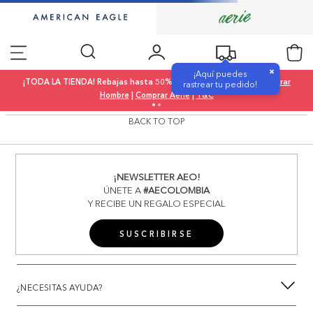
×
¡Aquí puedes
¡TODA LA TIENDA! Rebajas hasta 50% OFF |
Comprar Mujer
|
Comprar
rastrear tu pedido!
Hombre
|
Comprar Aerie
|
T&C
BACK TO TOP
¡NEWSLETTER AEO!
ÚNETE A
#AECOLOMBIA
Y RECIBE UN REGALO ESPECIAL
SUSCRIBIRSE
¿NECESITAS AYUDA?