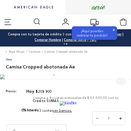
×
¡Aquí puedes
Compra con tu tarjeta de crédito 3 cuotas 0% interés |
Comprar Mujer
|
rastrear tu pedido!
Comprar Hombre
|
Comprar Aerie
|
T&C
Ropa Mujer
Camisas
Camisa Cropped abotonada Ae
New
Camisa Cropped abotonada Ae
$
209
.
900
Precio:
Compra a
4
cuotas mensuales de
$ 63.500,00
con tu
Crédito SUMAS
0% Interés
3 cuotas
ver bancos.
－
＋
S