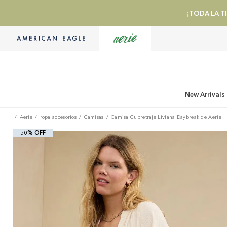
¡TODA LA TI
New Arrivals
Aerie
ropa accesorios
Camisas
Camisa Cubretraje Liviana Daybreak de Aerie
50% OFF