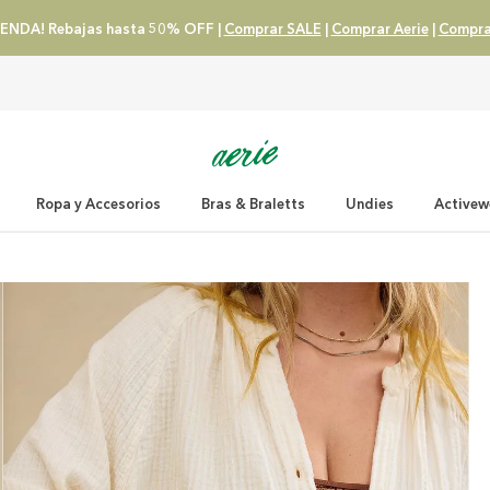
ENDA! Rebajas hasta 50% OFF |
Comprar SALE
|
Comprar Aerie
|
Compra
Ropa y Accesorios
Bras & Braletts
Undies
Activew