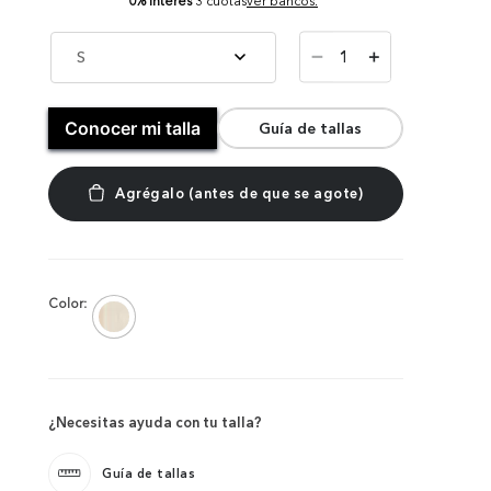
0% Interés
3 cuotas
ver bancos.
－
S
＋
Conocer mi talla
Guía de tallas
Color:
¿Necesitas ayuda con tu talla?
Guía de tallas