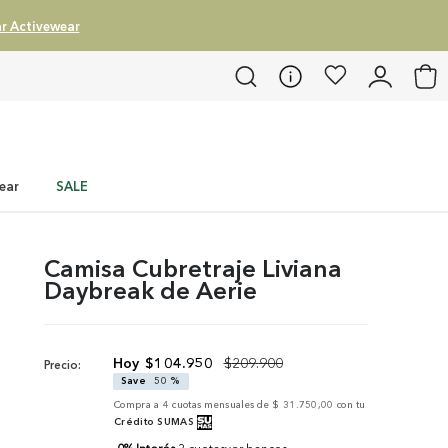
r Activewear
ear
SALE
Camisa Cubretraje Liviana
Daybreak de Aerie
$
104
.
950
$
209
.
900
Precio:
Save
50 %
Compra a
4
cuotas mensuales de
$ 31.750,00
con tu
Crédito SUMAS