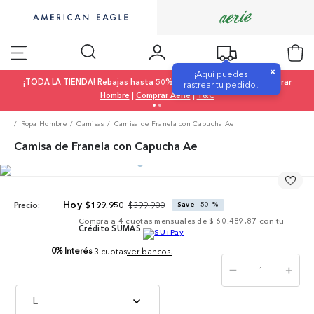
×
¡Aquí puedes
¡TODA LA TIENDA! Rebajas hasta 50% OFF |
Comprar Mujer
|
Comprar
rastrear tu pedido!
Hombre
|
Comprar Aerie
|
T&C
Ropa Hombre
Camisas
Camisa de Franela con Capucha Ae
Camisa de Franela con Capucha Ae
$
399
.
900
$
199
.
950
Save
50 %
Precio:
Compra a
4
cuotas mensuales de
$ 60.489,87
con tu
Crédito SUMAS
0% Interés
3 cuotas
ver bancos.
－
＋
L