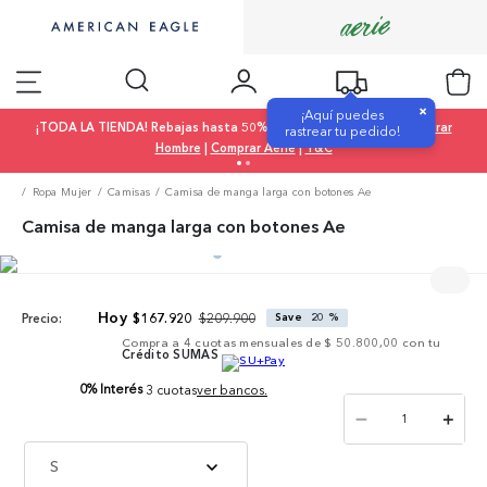
×
¡Aquí puedes
¡TODA LA TIENDA! Rebajas hasta 50% OFF |
Comprar Mujer
|
Comprar
rastrear tu pedido!
Hombre
|
Comprar Aerie
|
T&C
Ropa Mujer
Camisas
Camisa de manga larga con botones Ae
Camisa de manga larga con botones Ae
$
209
.
900
$
167
.
920
Save
20 %
Precio:
Compra a
4
cuotas mensuales de
$ 50.800,00
con tu
Crédito SUMAS
0% Interés
3 cuotas
ver bancos.
－
＋
S