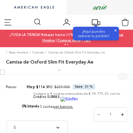
×
¡Aquí puedes
¡TODA LA TIENDA! Rebajas hasta 50% OFF |
Comprar Mujer
|
Comprar
rastrear tu pedido!
Hombre
|
Comprar Aerie
|
T&C
Ropa Hombre
Camisas
Camisa de Oxford Slim Fit Everyday Ae
Camisa de Oxford Slim Fit Everyday Ae
$
229
.
900
$
114
.
950
Save
50 %
Precio:
Compra a
4
cuotas mensuales de
$ 34.775,25
con tu
Crédito SUMAS
0% Interés
3 cuotas
ver bancos.
－
＋
S