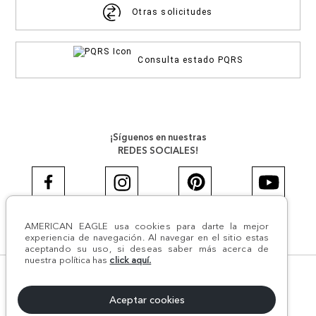
Otras solicitudes
Consulta estado PQRS
¡Síguenos en nuestras
REDES SOCIALES!
AMERICAN EAGLE usa cookies para darte la mejor
#AEJEANS #AerieREALCOL
experiencia de navegación. Al navegar en el sitio estas
aceptando su uso, si deseas saber más acerca de
nuestra política has
click aquí.
© Todos los derechos reservados AE 2024 | Comodín S.A.S |
NIT:800.069.933-6 | CII 14 #52A - 370 | Medellín, Colombia
Aceptar cookies