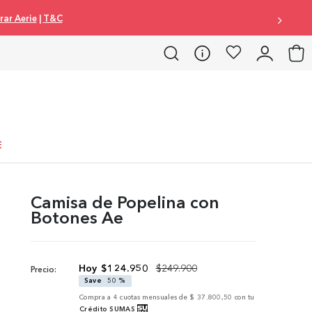
ar Aerie
|
T&C
E
Camisa de Popelina con
Botones Ae
$
124
.
950
$
249
.
900
Precio:
Save
50 %
Compra a
4
cuotas mensuales de
$ 37.800,50
con tu
Crédito SUMAS