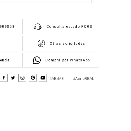
3909858
Consulta estado PQRS
Otras solicitudes
ienda
Compra por WhatsApp
#AExME
#AerieREAL