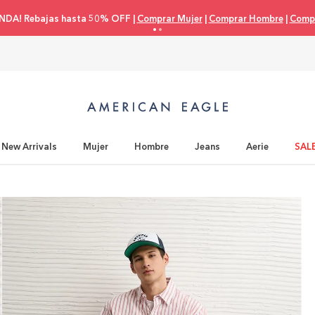
NDA! Rebajas hasta 50% OFF |
Comprar Mujer
|
Comprar Hombre
|
Compr
New Arrivals
Mujer
Hombre
Jeans
Aerie
SAL