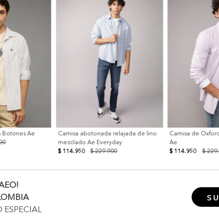
n Botones Ae
Camisa abotonada relajada de lino
Camisa de Oxford
00
mezclado Ae Everyday
Ae
$ 114.950
$ 229.900
$ 114.950
$ 229
AEO!
LOMBIA
SU
O ESPECIAL