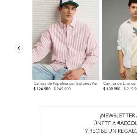
Camisa de Popelina con Botones Ae
Camisa de Lino co
$ 124.950
$ 249.900
$ 109.950
$ 219.9
¡NEWSLETTER 
ÚNETE A
#AECO
Y RECIBE UN REGAL