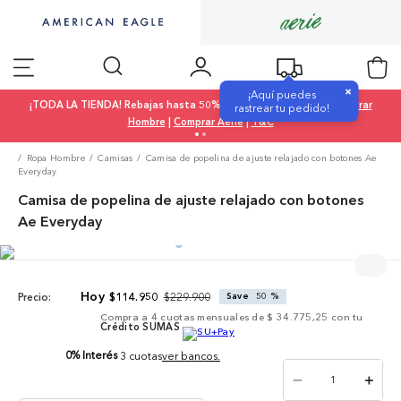
×
¡Aquí puedes
¡TODA LA TIENDA! Rebajas hasta 50% OFF |
Comprar Mujer
|
Comprar
rastrear tu pedido!
Hombre
|
Comprar Aerie
|
T&C
Ropa Hombre
Camisas
Camisa de popelina de ajuste relajado con botones Ae
Everyday
Camisa de popelina de ajuste relajado con botones
Ae Everyday
$
229
.
900
$
114
.
950
Save
50 %
Precio:
Compra a
4
cuotas mensuales de
$ 34.775,25
con tu
Crédito SUMAS
0% Interés
3 cuotas
ver bancos.
－
＋