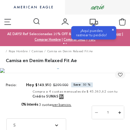
×
¡Aquí puedes
AE DAYS! Ref Seleccionadas 20% OFF & SALE 50% OFF |
Comprar Mujer
|
rastrear tu pedido!
Comprar Hombre
|
Comprar SALE
|
T&C
Ropa Hombre
Camisas
Camisa en Denim Relaxed Fit Ae
Camisa en Denim Relaxed Fit Ae
$
299
.
900
$
149
.
950
Save
50 %
Precio:
Compra a
4
cuotas mensuales de
$ 45.363,62
con tu
Crédito SUMAS
0% Interés
3 cuotas
ver bancos.
－
＋
S