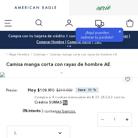
×
¡Aquí puedes
Compra con tu tarjeta de crédito 3 cuotas 0% interés |
Comprar Mujer
|
rastrear tu pedido!
Comprar Hombre
|
Comprar Aerie
|
T&C
Ropa Hombre
Camisas
Camisa manga corta con rayas de hombre AE
Camisa manga corta con rayas de hombre AE
$
219
.
900
$
109
.
950
Save
50 %
Precio:
Compra a
4
cuotas mensuales de
$ 33.262,62
con tu
Crédito SUMAS
0% Interés
3 cuotas
ver bancos.
－
＋
L