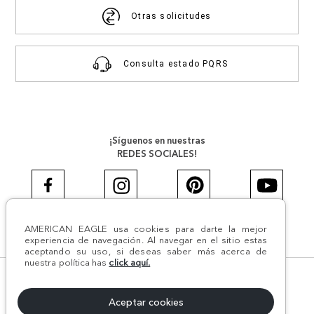
Otras solicitudes
Consulta estado PQRS
¡Síguenos en nuestras
REDES SOCIALES!
AMERICAN EAGLE usa cookies para darte la mejor
#AEJEANS #AerieREALCOL
experiencia de navegación. Al navegar en el sitio estas
aceptando su uso, si deseas saber más acerca de
nuestra política has
click aquí.
© Todos los derechos reservados AE 2024 | Comodín S.A.S |
NIT:800.069.933-6 | CII 14 #52A - 370 | Medellín, Colombia
Aceptar cookies