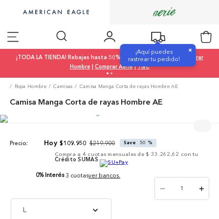
×
¡Aquí puedes
¡TODA LA TIENDA! Rebajas hasta 50% OFF |
Comprar Mujer
|
Comprar
rastrear tu pedido!
Hombre
|
Comprar Aerie
|
T&C
Ropa Hombre
Camisas
Camisa Manga Corta de rayas Hombre AE
Camisa Manga Corta de rayas Hombre AE
$
219
.
900
$
109
.
950
Save
50 %
Precio:
Compra a
4
cuotas mensuales de
$ 33.262,62
con tu
Crédito SUMAS
0% Interés
3 cuotas
ver bancos.
－
＋
L