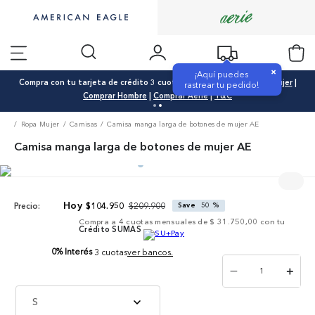
×
¡Aquí puedes
Compra con tu tarjeta de crédito 3 cuotas 0% interés |
Comprar Mujer
|
rastrear tu pedido!
Comprar Hombre
|
Comprar Aerie
|
T&C
Ropa Mujer
Camisas
Camisa manga larga de botones de mujer AE
Camisa manga larga de botones de mujer AE
$
209
.
900
$
104
.
950
Save
50 %
Precio:
Compra a
4
cuotas mensuales de
$ 31.750,00
con tu
Crédito SUMAS
0% Interés
3 cuotas
ver bancos.
－
＋
S