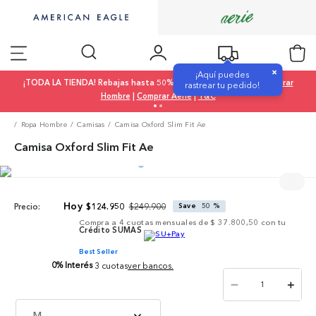
×
¡Aquí puedes
¡TODA LA TIENDA! Rebajas hasta 50% OFF |
Comprar Mujer
|
Comprar
rastrear tu pedido!
Hombre
|
Comprar Aerie
|
T&C
Ropa Hombre
Camisas
Camisa Oxford Slim Fit Ae
Camisa Oxford Slim Fit Ae
$
249
.
900
$
124
.
950
Save
50 %
Precio:
Compra a
4
cuotas mensuales de
$ 37.800,50
con tu
Crédito SUMAS
Best Seller
0% Interés
3 cuotas
ver bancos.
－
＋
M