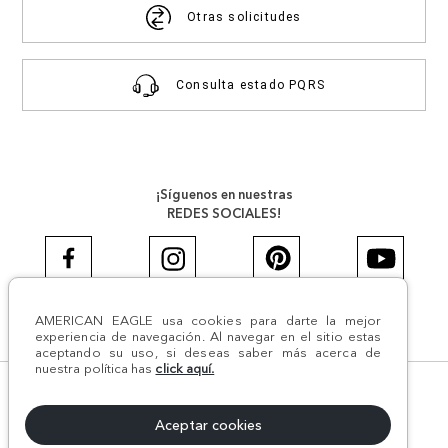
Otras solicitudes
Consulta estado PQRS
¡Síguenos en nuestras
REDES SOCIALES!
AMERICAN EAGLE usa cookies para darte la mejor
#AEJEANS #AerieREALCOL
experiencia de navegación. Al navegar en el sitio estas
aceptando su uso, si deseas saber más acerca de
nuestra política has
click aquí.
© Todos los derechos reservados AE 2024 | Comodín S.A.S |
NIT:800.069.933-6 | CII 14 #52A - 370 | Medellín, Colombia
Aceptar cookies