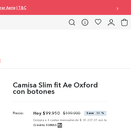
ar Aerie
|
T&C
E
Camisa Slim fit Ae Oxford
con botones
$
99
.
950
$
199
.
900
Precio:
Save
50 %
Compra a
4
cuotas mensuales de
$ 30.237,37
con tu
Crédito SUMAS