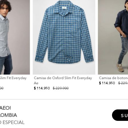
lim Fit Everyday
Camisa de Oxford Slim Fit Everyday
Camisa de botone
Ae
$ 114.950
$ 229
00
$ 114.950
$ 229.900
AEO!
LOMBIA
SU
O ESPECIAL