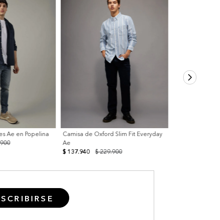
s Ae en Popelina
Camisa de Oxford Slim Fit Everyday
.900
Ae
$ 137.940
$ 229.900
SCRIBIRSE