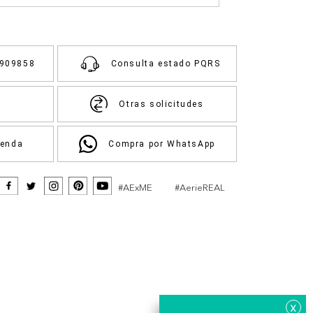
3909858
Consulta estado PQRS
Otras solicitudes
ienda
Compra por WhatsApp
#AExME
#AerieREAL
x