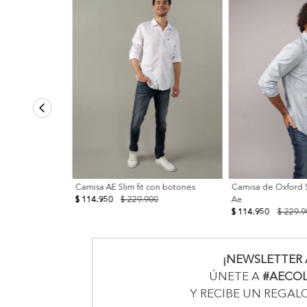
Camisa AE Slim fit con botones
Camisa de Oxford S
$ 114.950
$ 229.900
Ae
$ 114.950
$ 229.9
¡NEWSLETTER 
ÚNETE A
#AECO
Y RECIBE UN REGAL