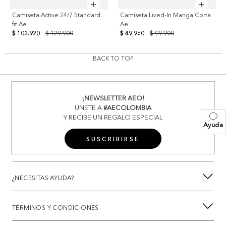
Camiseta Active 24/7 Standard
Camiseta Lived-In Manga Corta
fit Ae
Ae
$ 103.920
$ 129.900
$ 49.950
$ 99.900
BACK TO TOP
¡NEWSLETTER AEO!
ÚNETE A
#AECOLOMBIA
Y RECIBE UN REGALO ESPECIAL
Ayuda
SUSCRIBIRSE
¿NECESITAS AYUDA?
TÉRMINOS Y CONDICIONES