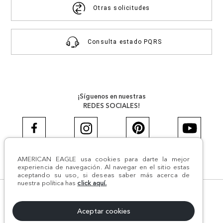
Otras solicitudes
Consulta estado PQRS
¡Síguenos en nuestras
REDES SOCIALES!
AMERICAN EAGLE usa cookies para darte la mejor
#AEJEANS #AerieREALCOL
experiencia de navegación. Al navegar en el sitio estas
aceptando su uso, si deseas saber más acerca de
nuestra política has
click aquí.
© Todos los derechos reservados AE 2024 | Comodín S.A.S |
NIT:800.069.933-6 | CII 14 #52A - 370 | Medellín, Colombia
Aceptar cookies