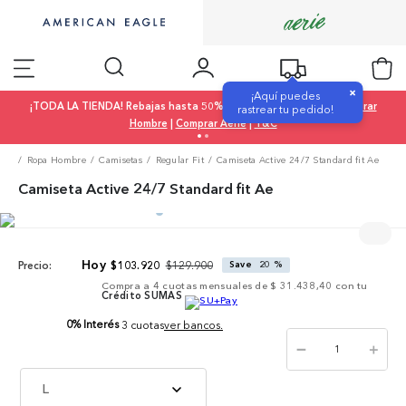
×
¡Aquí puedes
¡TODA LA TIENDA! Rebajas hasta 50% OFF |
Comprar Mujer
|
Comprar
rastrear tu pedido!
Hombre
|
Comprar Aerie
|
T&C
Ropa Hombre
Camisetas
Regular Fit
Camiseta Active 24/7 Standard fit Ae
Camiseta Active 24/7 Standard fit Ae
$
129
.
900
$
103
.
920
Save
20 %
Precio:
Compra a
4
cuotas mensuales de
$ 31.438,40
con tu
Crédito SUMAS
0% Interés
3 cuotas
ver bancos.
－
＋
L