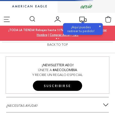
×
¡Aquí puedes
¡TODA LA TIENDA! Rebajas hasta 50% OFF |
Comprar Mujer
|
Comprar
rastrear tu pedido!
Hombre
|
Comprar Aerie
|
T&C
BACK TO TOP
¡NEWSLETTER AEO!
ÚNETE A
#AECOLOMBIA
Y RECIBE UN REGALO ESPECIAL
SUSCRIBIRSE
¿NECESITAS AYUDA?