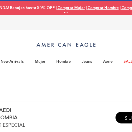
NDA! Rebajas hasta 50% OFF |
Comprar Mujer
|
Comprar Hombre
|
Compr
New Arrivals
Mujer
Hombre
Jeans
Aerie
SAL
AEO!
LOMBIA
SU
O ESPECIAL