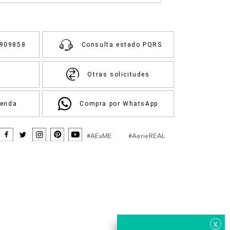
3909858
Consulta estado PQRS
Otras solicitudes
ienda
Compra por WhatsApp
#AExME
#AerieREAL
x