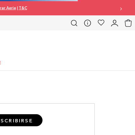
ar Aerie
|
T&C
E
SCRIBIRSE