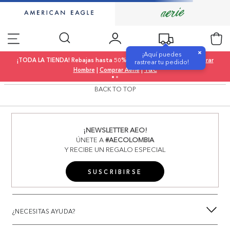
×
¡Aquí puedes
¡TODA LA TIENDA! Rebajas hasta 50% OFF |
Comprar Mujer
|
Comprar
rastrear tu pedido!
Hombre
|
Comprar Aerie
|
T&C
BACK TO TOP
¡NEWSLETTER AEO!
ÚNETE A
#AECOLOMBIA
Y RECIBE UN REGALO ESPECIAL
SUSCRIBIRSE
¿NECESITAS AYUDA?