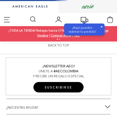
×
¡Aquí puedes
¡TODA LA TIENDA! Rebajas hasta 50% OFF |
Comprar Mujer
|
Comprar
rastrear tu pedido!
Hombre
|
Comprar Aerie
|
T&C
BACK TO TOP
¡NEWSLETTER AEO!
ÚNETE A
#AECOLOMBIA
Y RECIBE UN REGALO ESPECIAL
SUSCRIBIRSE
¿NECESITAS AYUDA?