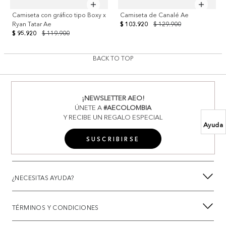
Camiseta con gráfico tipo Boxy x
Camiseta de Canalé Ae
Ryan Tatar Ae
$ 103.920
$ 129.900
$ 95.920
$ 119.900
BACK TO TOP
¡NEWSLETTER AEO!
ÚNETE A
#AECOLOMBIA
Y RECIBE UN REGALO ESPECIAL
Ayuda
SUSCRIBIRSE
¿NECESITAS AYUDA?
TÉRMINOS Y CONDICIONES