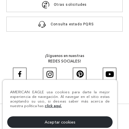
Otras solicitudes
Consulta estado PQRS
¡Síguenos en nuestras
REDES SOCIALES!
AMERICAN EAGLE usa cookies para darte la mejor
#AEJEANS #AerieREALCOL
experiencia de navegación. Al navegar en el sitio estas
aceptando su uso, si deseas saber más acerca de
nuestra política has
click aquí.
© Todos los derechos reservados AE 2024 | Comodín S.A.S |
NIT:800.069.933-6 | CII 14 #52A - 370 | Medellín, Colombia
Aceptar cookies