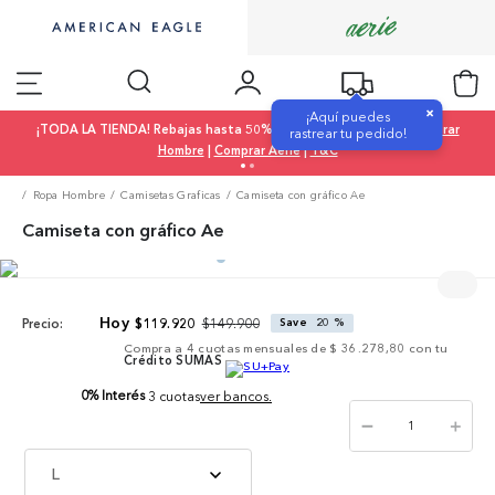
×
¡Aquí puedes
¡TODA LA TIENDA! Rebajas hasta 50% OFF |
Comprar Mujer
|
Comprar
rastrear tu pedido!
Hombre
|
Comprar Aerie
|
T&C
Ropa Hombre
Camisetas Graficas
Camiseta con gráfico Ae
Camiseta con gráfico Ae
$
149
.
900
$
119
.
920
Save
20 %
Precio:
Compra a
4
cuotas mensuales de
$ 36.278,80
con tu
Crédito SUMAS
0% Interés
3 cuotas
ver bancos.
－
＋
L