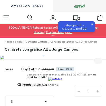
×
¡Aquí puedes
¡TODA LA TIENDA! Rebajas hasta 50% OFF |
Comprar Mujer
|
Comprar
rastrear tu pedido!
Hombre
|
Comprar Aerie
|
T&C
Ropa Hombre
Camisetas Graficas
Camiseta con gráfico AE x Jorge Campos
Camiseta con gráfico AE x Jorge Campos
$
149
.
900
$
74
.
950
Save
50 %
Precio:
Compra a
4
cuotas mensuales de
$ 22.674,25
con tu
Crédito SUMAS
0% Interés
3 cuotas
ver bancos.
－
＋
S