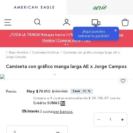
×
¡Aquí puedes
¡TODA LA TIENDA! Rebajas hasta 50% OFF |
Comprar Mujer
|
Comprar
rastrear tu pedido!
Hombre
|
Comprar Aerie
|
T&C
Ropa Hombre
Camisetas Graficas
Camiseta con gráfico manga larga AE x
Jorge Campos
Camiseta con gráfico manga larga AE x Jorge Campos
$
159
.
900
$
79
.
950
Save
50 %
Precio:
Compra a
4
cuotas mensuales de
$ 24.186,87
con tu
Crédito SUMAS
0% Interés
3 cuotas
ver bancos.
－
＋
S