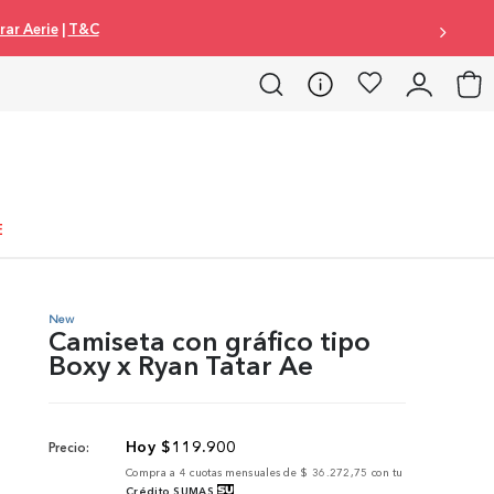
terés |
Comprar Mujer
|
Comprar Hombre
|
Comprar Aerie
|
T&C
E
New
Camiseta con gráfico tipo
Boxy x Ryan Tatar Ae
$
119
.
900
Precio:
Compra a
4
cuotas mensuales de
$ 36.272,75
con tu
Crédito SUMAS