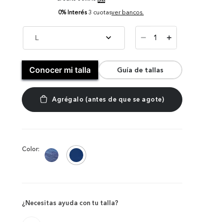
0% Interés
3 cuotas
ver bancos.
－
L
＋
Conocer mi talla
Guía de tallas
Color:
¿Necesitas ayuda con tu talla?