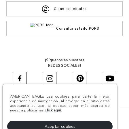
Otras solicitudes
Consulta estado PQRS
¡Síguenos en nuestras
REDES SOCIALES!
AMERICAN EAGLE usa cookies para darte la mejor
#AEJEANS #AerieREALCOL
experiencia de navegación. Al navegar en el sitio estas
aceptando su uso, si deseas saber más acerca de
nuestra política has
click aquí.
© Todos los derechos reservados AE 2024 | Comodín S.A.S |
NIT:800.069.933-6 | CII 14 #52A - 370 | Medellín, Colombia
Aceptar cookies