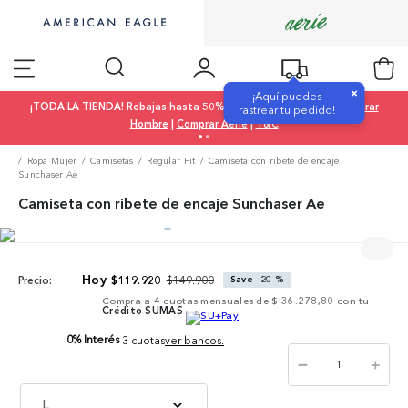
×
¡Aquí puedes
¡TODA LA TIENDA! Rebajas hasta 50% OFF |
Comprar Mujer
|
Comprar
rastrear tu pedido!
Hombre
|
Comprar Aerie
|
T&C
Ropa Mujer
Camisetas
Regular Fit
Camiseta con ribete de encaje
Sunchaser Ae
Camiseta con ribete de encaje Sunchaser Ae
$
149
.
900
$
119
.
920
Save
20 %
Precio:
Compra a
4
cuotas mensuales de
$ 36.278,80
con tu
Crédito SUMAS
0% Interés
3 cuotas
ver bancos.
－
＋
L