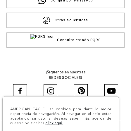
Compra por WhatsApp
Otras solicitudes
Consulta estado PQRS
¡Síguenos en nuestras
REDES SOCIALES!
AMERICAN EAGLE usa cookies para darte la mejor
#AEJEANS #AerieREALCOL
experiencia de navegación. Al navegar en el sitio estas
aceptando su uso, si deseas saber más acerca de
nuestra política has
click aquí.
© Todos los derechos reservados AE 2024 | Comodín S.A.S |