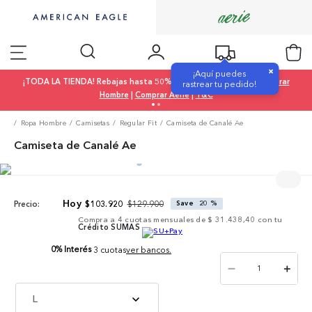
×
¡Aquí puedes
¡TODA LA TIENDA! Rebajas hasta 50% OFF |
Comprar Mujer
|
Comprar
rastrear tu pedido!
Hombre
|
Comprar Aerie
|
T&C
Ropa Hombre
Camisetas
Regular Fit
Camiseta de Canalé Ae
Camiseta de Canalé Ae
$
129
.
900
$
103
.
920
Save
20 %
Precio:
Compra a
4
cuotas mensuales de
$ 31.438,40
con tu
Crédito SUMAS
0% Interés
3 cuotas
ver bancos.
－
＋
L