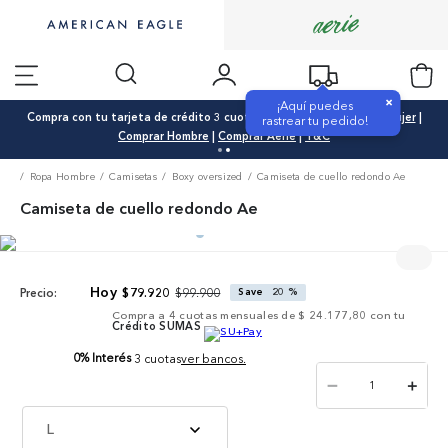
×
¡Aquí puedes
Compra con tu tarjeta de crédito 3 cuotas 0% interés |
Comprar Mujer
|
rastrear tu pedido!
Comprar Hombre
|
Comprar Aerie
|
T&C
Ropa Hombre
Camisetas
Boxy oversized
Camiseta de cuello redondo Ae
Camiseta de cuello redondo Ae
$
99
.
900
$
79
.
920
Save
20 %
Precio:
Compra a
4
cuotas mensuales de
$ 24.177,80
con tu
Crédito SUMAS
0% Interés
3 cuotas
ver bancos.
－
＋
L