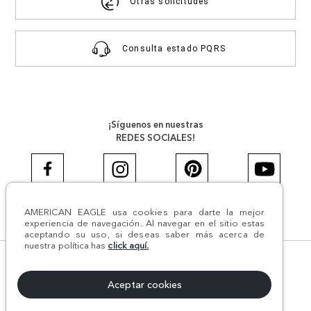
Otras solicitudes
Consulta estado PQRS
¡Síguenos en nuestras
REDES SOCIALES!
AMERICAN EAGLE usa cookies para darte la mejor
#AEJEANS #AerieREALCOL
experiencia de navegación. Al navegar en el sitio estas
aceptando su uso, si deseas saber más acerca de
nuestra política has
click aquí.
© Todos los derechos reservados AE 2024 | Comodín S.A.S |
NIT:800.069.933-6 | CII 14 #52A - 370 | Medellín, Colombia
Aceptar cookies