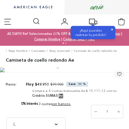
×
¡Aquí puedes
AE DAYS! Ref Seleccionadas 20% OFF & SALE 50% OFF |
Comprar Mujer
|
rastrear tu pedido!
Comprar Hombre
|
Comprar SALE
|
T&C
Ropa Hombre
Camisetas
Boxy oversized
Camiseta de cuello redondo Ae
Camiseta de cuello redondo Ae
$
99
.
900
$
49
.
950
Save
50 %
Precio:
Compra a
4
cuotas mensuales de
$ 15.111,12
con tu
Crédito SUMAS
0% Interés
3 cuotas
ver bancos.
－
＋
L