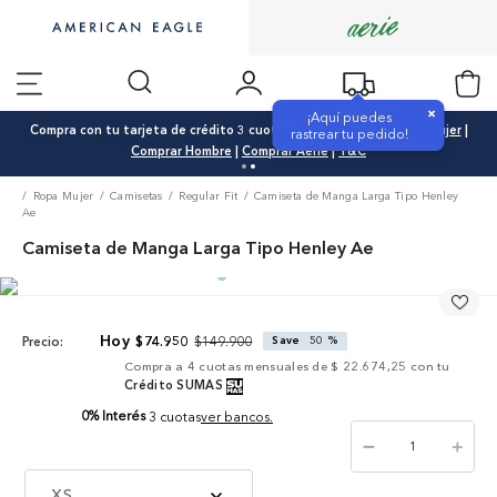
×
¡Aquí puedes
Compra con tu tarjeta de crédito 3 cuotas 0% interés |
Comprar Mujer
|
rastrear tu pedido!
Comprar Hombre
|
Comprar Aerie
|
T&C
Ropa Mujer
Camisetas
Regular Fit
Camiseta de Manga Larga Tipo Henley
Ae
Camiseta de Manga Larga Tipo Henley Ae
$
149
.
900
$
74
.
950
Save
50 %
Precio:
Compra a
4
cuotas mensuales de
$ 22.674,25
con tu
Crédito SUMAS
0% Interés
3 cuotas
ver bancos.
－
＋
XS