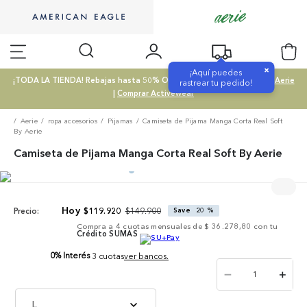
×
¡Aquí puedes
¡TODA LA TIENDA! Rebajas hasta 50% OFF |
Comprar SALE
|
Comprar Aerie
rastrear tu pedido!
|
Comprar Activewear
Aerie
ropa accesorios
Pijamas
Camiseta de Pijama Manga Corta Real Soft
By Aerie
Camiseta de Pijama Manga Corta Real Soft By Aerie
$
149
.
900
$
119
.
920
Save
20 %
Precio:
Compra a
4
cuotas mensuales de
$ 36.278,80
con tu
Crédito SUMAS
0% Interés
3 cuotas
ver bancos.
－
＋
L