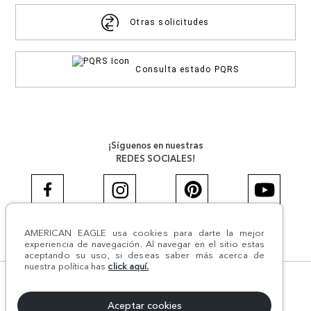
Otras solicitudes
Consulta estado PQRS
¡Síguenos en nuestras
REDES SOCIALES!
AMERICAN EAGLE usa cookies para darte la mejor
#AEJEANS #AerieREALCOL
experiencia de navegación. Al navegar en el sitio estas
aceptando su uso, si deseas saber más acerca de
nuestra política has
click aquí.
© Todos los derechos reservados AE 2024 | Comodín S.A.S |
NIT:800.069.933-6 | CII 14 #52A - 370 | Medellín, Colombia
Aceptar cookies