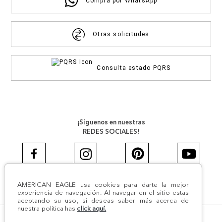
Compra por WhatsApp
Otras solicitudes
Consulta estado PQRS
¡Síguenos en nuestras
REDES SOCIALES!
AMERICAN EAGLE usa cookies para darte la mejor
#AEJEANS #AerieREALCOL
experiencia de navegación. Al navegar en el sitio estas
aceptando su uso, si deseas saber más acerca de
nuestra política has
click aquí.
© Todos los derechos reservados AE 2024 | Comodín S.A.S |