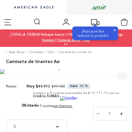
×
¡Aquí puedes
¡TODA LA TIENDA! Rebajas hasta 50% OFF |
Comprar Mujer
|
Comprar
rastrear tu pedido!
Hombre
|
Comprar Aerie
|
T&C
Ropa Mujer
Camisetas
Slim
Camiseta de tirantes Ae
Camiseta de tirantes Ae
$
99
.
900
$
49
.
950
Save
50 %
Precio:
Compra a
4
cuotas mensuales de
$ 15.111,12
con tu
Crédito SUMAS
0% Interés
3 cuotas
ver bancos.
－
＋
S