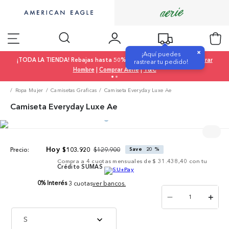
×
¡Aquí puedes
¡TODA LA TIENDA! Rebajas hasta 50% OFF |
Comprar Mujer
|
Comprar
rastrear tu pedido!
Hombre
|
Comprar Aerie
|
T&C
Ropa Mujer
Camisetas Graficas
Camiseta Everyday Luxe Ae
Camiseta Everyday Luxe Ae
$
129
.
900
$
103
.
920
Save
20 %
Precio:
Compra a
4
cuotas mensuales de
$ 31.438,40
con tu
Crédito SUMAS
0% Interés
3 cuotas
ver bancos.
－
＋
S