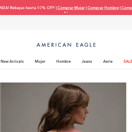
NDA! Rebajas hasta 50% OFF |
Comprar Mujer
|
Comprar Hombre
|
Compr
New Arrivals
Mujer
Hombre
Jeans
Aerie
SAL