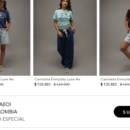
 Luxe Ae
Camiseta Everyday Luxe Ae
Camiseta Everyd
00
$ 103.920
$ 129.900
$ 103.920
$ 129
AEO!
LOMBIA
SU
O ESPECIAL