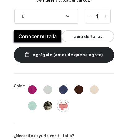
0% Interés
3 cuotas
ver bancos.
－
L
＋
Conocer mi talla
Guía de tallas
Color:
¿Necesitas ayuda con tu talla?