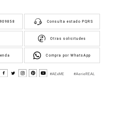
3909858
Consulta estado PQRS
Otras solicitudes
ienda
Compra por WhatsApp
#AExME
#AerieREAL