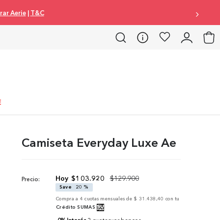
ar Aerie
|
T&C
E
Camiseta Everyday Luxe Ae
$
103
.
920
$
129
.
900
Precio:
Save
20 %
Compra a
4
cuotas mensuales de
$ 31.438,40
con tu
Crédito SUMAS