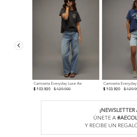
Camiseta Everyday Luxe Ae
Camiseta Everyday
$ 103.920
$ 129.900
$ 103.920
$ 129.9
¡NEWSLETTER 
ÚNETE A
#AECO
Y RECIBE UN REGAL