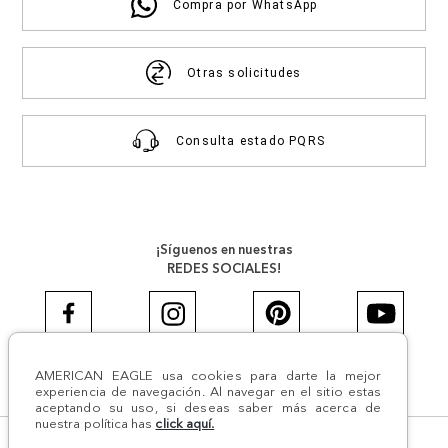
Compra por WhatsApp
Otras solicitudes
Consulta estado PQRS
¡Síguenos en nuestras
REDES SOCIALES!
AMERICAN EAGLE usa cookies para darte la mejor
#AEJEANS #AerieREALCOL
experiencia de navegación. Al navegar en el sitio estas
aceptando su uso, si deseas saber más acerca de
nuestra política has
click aquí.
© Todos los derechos reservados AE 2024 | Comodín S.A.S |