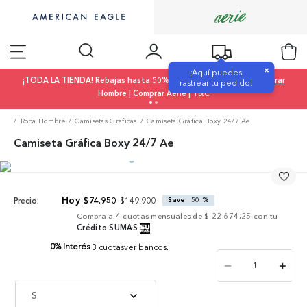
×
¡Aquí puedes
¡TODA LA TIENDA! Rebajas hasta 50% OFF |
Comprar Mujer
|
Comprar
rastrear tu pedido!
Hombre
|
Comprar Aerie
|
T&C
Ropa Hombre
Camisetas Graficas
Camiseta Gráfica Boxy 24/7 Ae
Camiseta Gráfica Boxy 24/7 Ae
$
149
.
900
$
74
.
950
Save
50 %
Precio:
Compra a
4
cuotas mensuales de
$ 22.674,25
con tu
Crédito SUMAS
0% Interés
3 cuotas
ver bancos.
－
＋
S