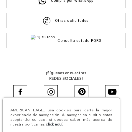
Compra por WhatsApp
Otras solicitudes
Consulta estado PQRS
¡Síguenos en nuestras
REDES SOCIALES!
AMERICAN EAGLE usa cookies para darte la mejor
#AEJEANS #AerieREALCOL
experiencia de navegación. Al navegar en el sitio estas
aceptando su uso, si deseas saber más acerca de
nuestra política has
click aquí.
© Todos los derechos reservados AE 2024 | Comodín S.A.S |