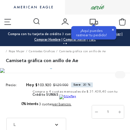
×
¡Aquí puedes
Compra con tu tarjeta de crédito 3 cuotas 0% interés |
Comprar Mujer
|
rastrear tu pedido!
Comprar Hombre
|
Comprar Aerie
|
T&C
Ropa Mujer
Camisetas Graficas
Camiseta gráfica con anillo de Ae
Camiseta gráfica con anillo de Ae
$
129
.
900
$
103
.
920
Save
20 %
Precio:
Compra a
4
cuotas mensuales de
$ 31.438,40
con tu
Crédito SUMAS
0% Interés
3 cuotas
ver bancos.
－
＋
L