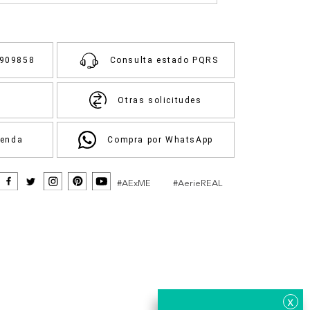
3909858
Consulta estado PQRS
Otras solicitudes
ienda
Compra por WhatsApp
#AExME
#AerieREAL
x