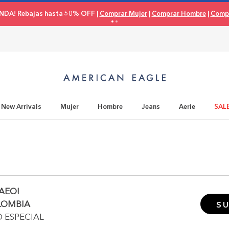
NDA! Rebajas hasta 50% OFF |
Comprar Mujer
|
Comprar Hombre
|
Compr
New Arrivals
Mujer
Hombre
Jeans
Aerie
SAL
AEO!
LOMBIA
SU
O ESPECIAL