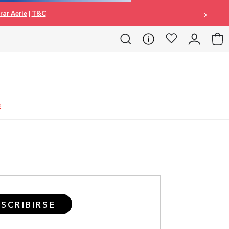
ar Aerie
|
T&C
E
SCRIBIRSE